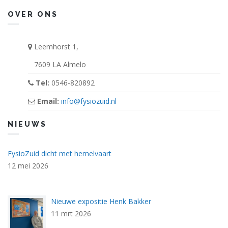
OVER ONS
Leemhorst 1,
7609 LA Almelo
Tel:
0546-820892
Email:
info@fysiozuid.nl
NIEUWS
FysioZuid dicht met hemelvaart
12 mei 2026
Nieuwe expositie Henk Bakker
expositie_1.jpg
11 mrt 2026