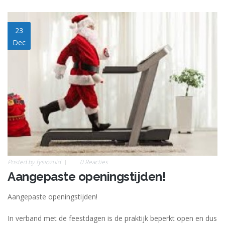
downloaden.jpg
23
Dec
Posted by
fysiozuid
0 Reacties
Aangepaste openingstijden!
Aangepaste openingstijden!
In verband met de feestdagen is de praktijk beperkt open en dus