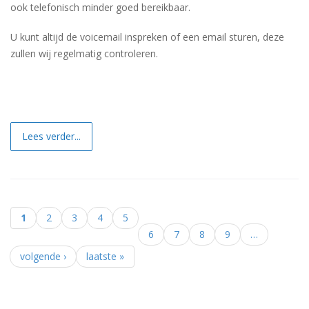
ook telefonisch minder goed bereikbaar.
U kunt altijd de voicemail inspreken of een email sturen, deze
zullen wij regelmatig controleren.
Lees verder...
1
2
3
4
5
Pagina's
6
7
8
9
…
volgende ›
laatste »