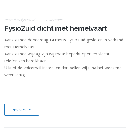
Posted by
fysiozuid
0 Reacties
12
FysioZuid dicht met hemelvaart
May
Aanstaande donderdag 14 mei is FysioZuid gesloten in verband
met Hemelvaart.
Aanstaande vrijdag zijn wij maar beperkt open en slecht
telefonisch bereikbaar.
U kunt de voicemail inspreken dan bellen wij u na het weekend
weer terug.
Lees verder...