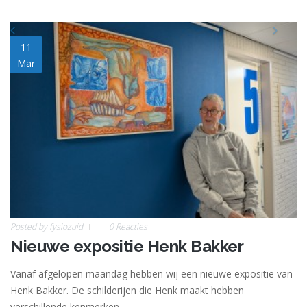
schilderij.jpg
11
Mar
Posted by
fysiozuid
0 Reacties
Nieuwe expositie Henk Bakker
Vanaf afgelopen maandag hebben wij een nieuwe expositie van
Henk Bakker. De schilderijen die Henk maakt hebben
verschillende kenmerken.