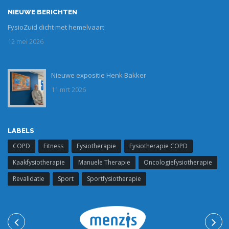
NIEUWE BERICHTEN
FysioZuid dicht met hemelvaart
12 mei 2026
Nieuwe expositie Henk Bakker
expositie_1.jpg
11 mrt 2026
LABELS
COPD
Fitness
Fysiotherapie
Fysiotherapie COPD
Kaakfysiotherapie
Manuele Therapie
Oncologiefysiotherapie
Revalidatie
Sport
Sportfysiotherapie