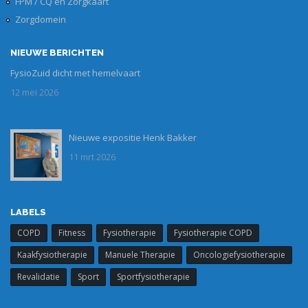
FPM / CQ en Zorgkaart
Zorgdomein
NIEUWE BERICHTEN
FysioZuid dicht met hemelvaart
12 mei 2026
Nieuwe expositie Henk Bakker
expositie_1.jpg
11 mrt 2026
LABELS
COPD
Fitness
Fysiotherapie
Fysiotherapie COPD
Kaakfysiotherapie
Manuele Therapie
Oncologiefysiotherapie
Revalidatie
Sport
Sportfysiotherapie