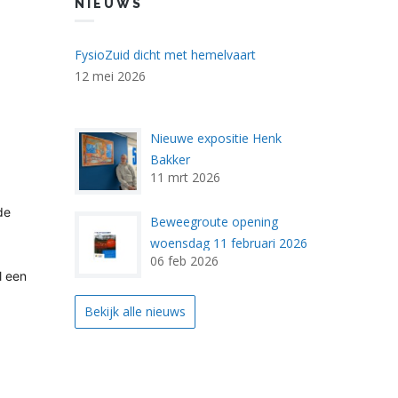
NIEUWS
FysioZuid dicht met hemelvaart
12 mei 2026
Nieuwe expositie Henk
expositie_1.jpg
Bakker
11 mrt 2026
de
Beweegroute opening
beweegroute_aangepast2.
woensdag 11 februari 2026
06 feb 2026
14.00 uur
l een
Bekijk alle nieuws