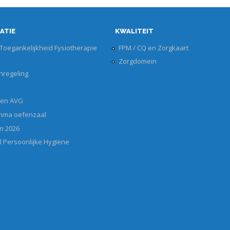
ATIE
KWALITEIT
 Toegankelijkheid Fysiotherapie
FPM / CQ en Zorgkaart
Zorgdomein
nregeling
 en AVG
mma oefenzaal
n 2026
l Persoonlijke Hygiëne