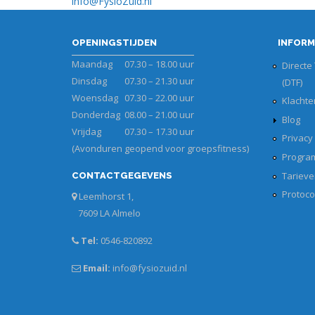
info@FysioZuid.nl
OPENINGSTIJDEN
INFORM
Maandag
07.30 – 18.00 uur
Directe
Dinsdag
07.30 – 21.30 uur
(DTF)
Woensdag
07.30 – 22.00 uur
Klachte
Donderdag
08.00 – 21.00 uur
Blog
Vrijdag
07.30 – 17.30 uur
Privacy
(Avonduren geopend voor groepsfitness)
Progra
Tarieve
CONTACTGEGEVENS
Protoco
Leemhorst 1,
7609 LA Almelo
Tel:
0546-820892
Email:
info@fysiozuid.nl