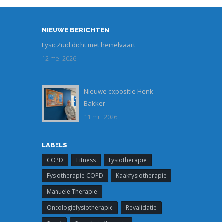
NIEUWE BERICHTEN
FysioZuid dicht met hemelvaart
12 mei 2026
Nieuwe expositie Henk
expositie_1.jpg
Bakker
11 mrt 2026
LABELS
COPD
Fitness
Fysiotherapie
Fysiotherapie COPD
Kaakfysiotherapie
Manuele Therapie
Oncologiefysiotherapie
Revalidatie